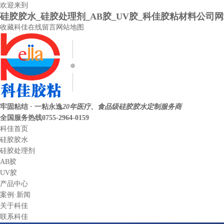
欢迎来到
硅胶胶水_硅胶处理剂_AB胶_UV胶_科佳胶粘材料公司
收藏科佳
在线留言
网站地图
牢固粘结 · 一粘永逸
20年医疗、食品级硅胶胶水定制服务商
全国服务热线
0755-2964-0159
科佳首页
硅胶胶水
硅胶处理剂
AB胶
UV胶
产品中心
案例·新闻
关于科佳
联系科佳