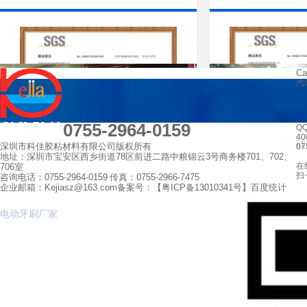
Ca
汽
0755-2964-0159
Q
4
硅
深圳市科佳胶粘材料有限公司
版权所有
07
地址：深圳市宝安区西乡街道78区前进二路中粮锦云3号商务楼701、702、
在
706室
扫
咨询电话：0755-2964-0159
传真：0755-2966-7475
企业邮箱：Kejiasz@163.com
备案号：【
粤ICP备13010341号
】
百度统计
电动牙刷厂家
科佳-董事长形象
科佳-会议厅展
科佳-硅胶SGS证书
科佳-处理剂SG