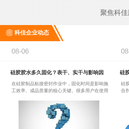
产品多元化发展，广泛应
聚焦科佳
械、汽车通讯、硅胶塑胶
航天航空等制造业
科佳企业动态
0755-2964-0
08-06
08
硅胶胶水多久固化？表干、实干与影响因
硅
素...
及..
在硅胶制品粘接密封作业中，固化时间是影响施
硅
工效率、成品质量的核心关键。很多用户在使用
合
硅胶胶水时，常会...
【详情+】
03
核心
质量稳定
BE EVEN QUA