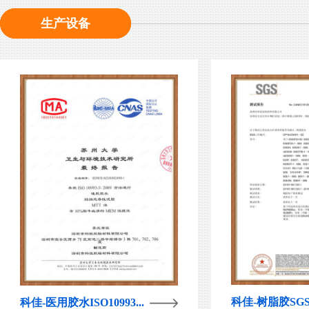
荣誉证书
团队风采
生产设备
科佳-树脂胶SG
科佳-医用胶水ISO10993...