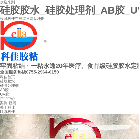
欢迎来到
硅胶胶水_硅胶处理剂_AB胶_
收藏科佳
在线留言
网站地图
牢固粘结 · 一粘永逸
20年医疗、食品级硅胶胶水定
全国服务热线
0755-2964-0159
科佳首页
硅胶胶水
硅胶处理剂
AB胶
UV胶
产品中心
案例·新闻
关于科佳
联系科佳