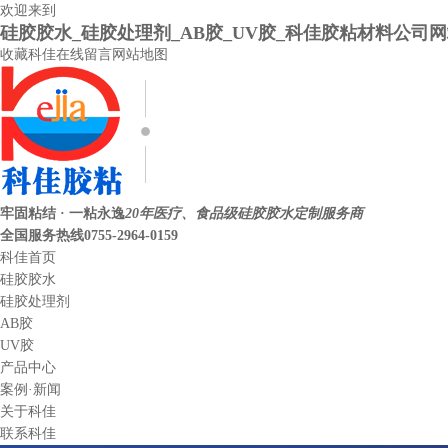
欢迎来到
硅胶胶水_硅胶处理剂_AB胶_UV胶_科佳胶粘材料公司
收藏科佳
在线留言
网站地图
牢固粘结 · 一粘永逸
20年医疗、食品级硅胶胶水定制服务商
全国服务热线
0755-2964-0159
科佳首页
硅胶胶水
硅胶处理剂
AB胶
UV胶
产品中心
案例·新闻
关于科佳
联系科佳