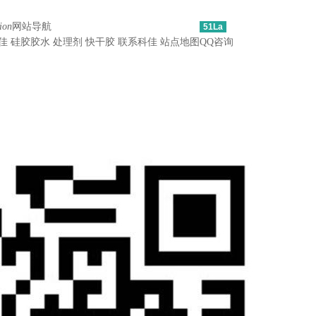
ion
网站导航
51La
佳
硅胶胶水
处理剂
快干胶
联系科佳
站点地图
QQ咨询