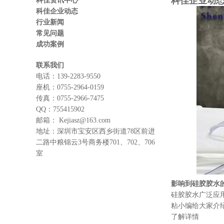
科佳企业动
科佳资讯中心
科佳企业动态
行业新闻
常见问题
成功案例
联系我们
电话：
139-2283-9550
座机：
0755-2964-0159
传真：
0755-2966-7475
QQ：
755415902
邮箱：
Kejiasz@163.com
地址：
深圳市宝安区西乡街道78区前进
二路中粮锦云3号商务楼701、702、706
室
影响到硅胶胶水
硅胶胶水广泛应
粘小编给大家介
了解详情