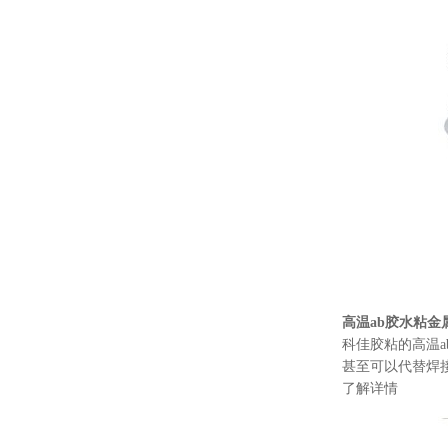
高温ab胶水粘金属就
科佳胶粘的高温ab
甚至可以代替焊接
了解详情