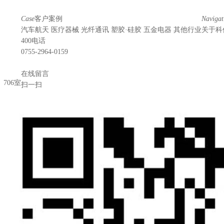
Case
客户案例
Navigat
汽车航天
医疗器械
光纤通讯
塑胶·硅胶
五金电器
其他行业
关于科
400电话
0755-2964-0159
在线留言
706室
扫一扫