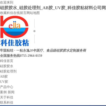
欢迎来到
硅胶胶水_硅胶处理剂_AB胶_UV胶_科佳胶粘材料公司
收藏科佳
在线留言
网站地图
牢固粘结 · 一粘永逸
20年医疗、食品级硅胶胶水定制服务商
全国服务热线
0755-2964-0159
科佳首页
硅胶胶水
硅胶处理剂
AB胶
UV胶
产品中心
案例·新闻
关于科佳
联系科佳