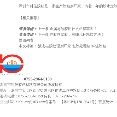
深圳市科佳胶粘是一家生产胶粘剂厂家，有着13年的胶水定
【相关推荐】
查看详情 +
上一条
金属与硅胶用什么粘得牢固？
查看详情 +
下一条
硅胶粘塑胶，有哪几种粘接方法？
返回列表
本文标签：
液态硅胶处理剂厂家
包胶处理剂
科佳胶粘
0755-2964-0159
深圳市科佳胶粘材料有限公司
版权所有
地址：深圳市宝安区西乡街道78区前进二路中粮锦云3号商务楼701、702、
咨询电话：0755-2964-0159
传真：0755-2966-7475
企业邮箱：Kejiasz@163.com
备案号：【
粤ICP备13010341号
】
百度统计