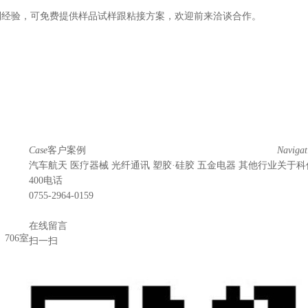
制经验，可免费提供样品试样跟粘接方案，欢迎前来洽谈合作。
Case
客户案例
Navigat
汽车航天
医疗器械
光纤通讯
塑胶·硅胶
五金电器
其他行业
关于科
400电话
0755-2964-0159
在线留言
706室
扫一扫