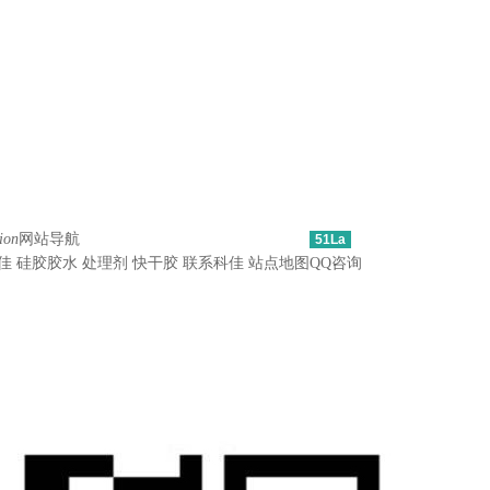
ion
网站导航
51La
佳
硅胶胶水
处理剂
快干胶
联系科佳
站点地图
QQ咨询