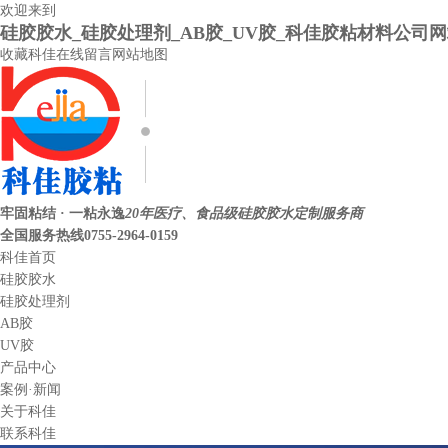
欢迎来到
硅胶胶水_硅胶处理剂_AB胶_UV胶_科佳胶粘材料公司
收藏科佳
在线留言
网站地图
牢固粘结 · 一粘永逸
20年医疗、食品级硅胶胶水定制服务商
全国服务热线
0755-2964-0159
科佳首页
硅胶胶水
硅胶处理剂
AB胶
UV胶
产品中心
案例·新闻
关于科佳
联系科佳