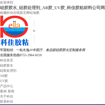
欢迎来到
硅胶胶水_硅胶处理剂_AB胶_UV胶_科佳胶粘材料公司
收藏科佳
在线留言
网站地图
牢固粘结 · 一粘永逸
20年医疗、食品级硅胶胶水定制服务商
全国服务热线
0755-2964-0159
科佳首页
硅胶胶水
硅胶处理剂
AB胶
UV胶
产品中心
案例·新闻
关于科佳
联系科佳