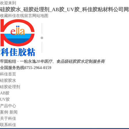
欢迎来到
硅胶胶水_硅胶处理剂_AB胶_UV胶_科佳胶粘材料公司
收藏科佳
在线留言
网站地图
牢固粘结 · 一粘永逸
20年医疗、食品级硅胶胶水定制服务商
全国服务热线
0755-2964-0159
科佳首页
硅胶胶水
硅胶处理剂
AB胶
UV胶
产品中心
案例·新闻
关于科佳
联系科佳