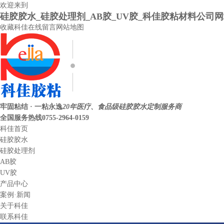
欢迎来到
硅胶胶水_硅胶处理剂_AB胶_UV胶_科佳胶粘材料公司
收藏科佳
在线留言
网站地图
牢固粘结 · 一粘永逸
20年医疗、食品级硅胶胶水定制服务商
全国服务热线
0755-2964-0159
科佳首页
硅胶胶水
硅胶处理剂
AB胶
UV胶
产品中心
案例·新闻
关于科佳
联系科佳