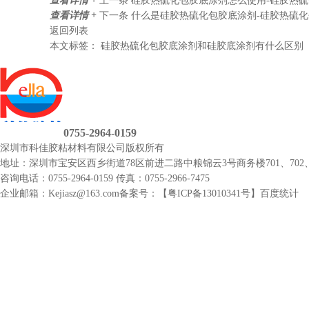
查看详情 +
上一条
硅胶热硫化包胶底涂剂怎么使用-硅胶热
查看详情 +
下一条
什么是硅胶热硫化包胶底涂剂-硅胶热硫
返回列表
本文标签：
硅胶热硫化包胶底涂剂和硅胶底涂剂有什么区别
0755-2964-0159
深圳市科佳胶粘材料有限公司
版权所有
地址：深圳市宝安区西乡街道78区前进二路中粮锦云3号商务楼701、702、
咨询电话：0755-2964-0159
传真：0755-2966-7475
企业邮箱：Kejiasz@163.com
备案号：【
粤ICP备13010341号
】
百度统计