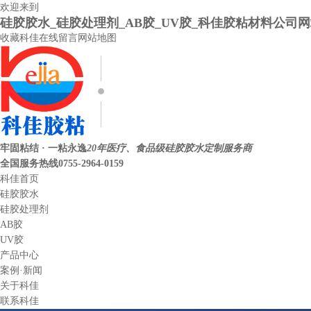
欢迎来到
硅胶胶水_硅胶处理剂_AB胶_UV胶_科佳胶粘材料公司
收藏科佳
在线留言
网站地图
牢固粘结 · 一粘永逸
20年医疗、食品级硅胶胶水定制服务商
全国服务热线
0755-2964-0159
科佳首页
硅胶胶水
硅胶处理剂
AB胶
UV胶
产品中心
案例·新闻
关于科佳
联系科佳