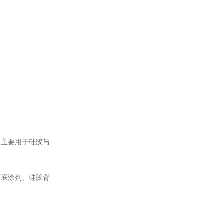
它主要用于硅胶与
面底涂剂、硅胶背