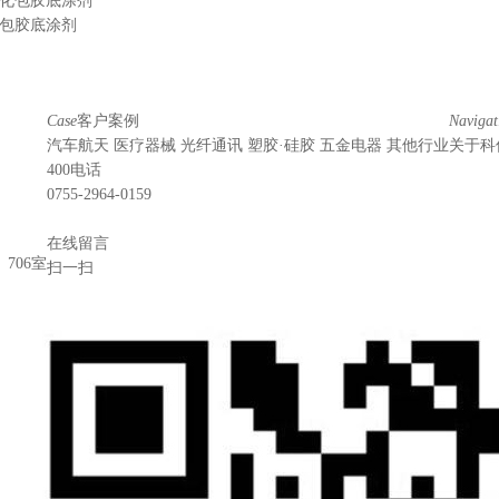
硫化包胶底涂剂
化包胶底涂剂
Case
客户案例
Navigat
汽车航天
医疗器械
光纤通讯
塑胶·硅胶
五金电器
其他行业
关于科
400电话
0755-2964-0159
在线留言
706室
扫一扫