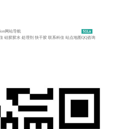
ion
网站导航
51La
佳
硅胶胶水
处理剂
快干胶
联系科佳
站点地图
QQ咨询