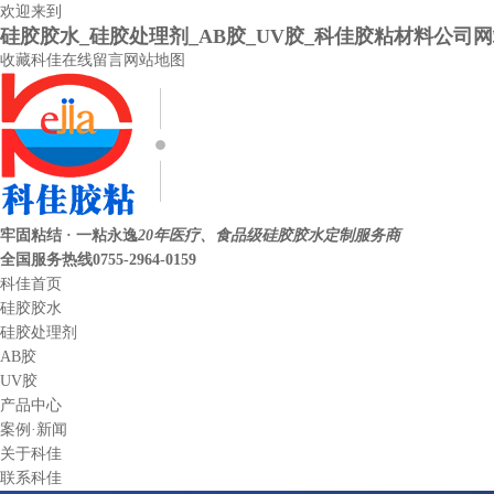
欢迎来到
硅胶胶水_硅胶处理剂_AB胶_UV胶_科佳胶粘材料公司
收藏科佳
在线留言
网站地图
牢固粘结 · 一粘永逸
20年医疗、食品级硅胶胶水定制服务商
全国服务热线
0755-2964-0159
科佳首页
硅胶胶水
硅胶处理剂
AB胶
UV胶
产品中心
案例·新闻
关于科佳
联系科佳