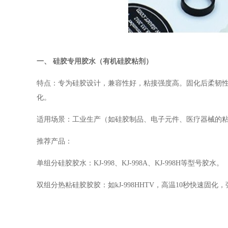
一、
硅胶专用胶水（有机硅胶粘剂）
特点：专为硅胶设计，兼容性好，粘接强度高。固化后柔韧
化
。
适用场景：工业生产（如硅胶制品、电子元件、医疗器械的
推荐产品：
单组分硅胶胶水：
KJ-998
、
KJ-998A
、
KJ-998H
等型号胶水
。
双组分热粘硅胶胶胶：如
kJ-998HHTV
，
高温
10
秒快速固化
，