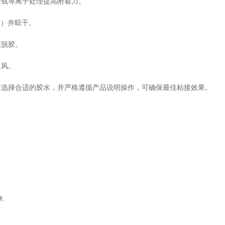
磨或等离子处理提高附着力。
剂
）并晾干。
致脱胶。
通风。
求选择合适的胶水，并严格遵循产品说明操作，可确保最佳粘接效果。
水