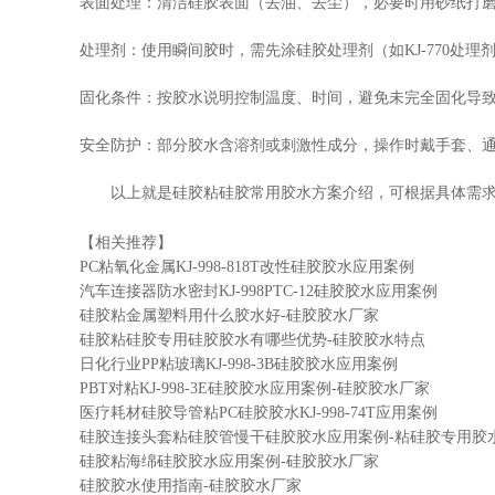
表面处理：清洁硅胶表面（去油、去尘），必要时用砂纸打
处理剂：使用瞬间胶时，需先涂硅胶处理剂（如
KJ-770
处理
固化条件：按胶水说明控制温度、时间，避免未完全固化导
安全防护：部分胶水含溶剂或刺激性成分，操作时戴手套、
以上就是硅胶粘硅胶常用胶水方案介绍，可根据具体需
【相关推荐】
PC粘氧化金属KJ-998-818T改性硅胶胶水应用案例
汽车连接器防水密封KJ-998PTC-12硅胶胶水应用案例
硅胶粘金属塑料用什么胶水好-硅胶胶水厂家
硅胶粘硅胶专用硅胶胶水有哪些优势-硅胶胶水特点
日化行业PP粘玻璃KJ-998-3B硅胶胶水应用案例
PBT对粘KJ-998-3E硅胶胶水应用案例-硅胶胶水厂家
医疗耗材硅胶导管粘PC硅胶胶水KJ-998-74T应用案例
硅胶连接头套粘硅胶管慢干硅胶胶水应用案例-粘硅胶专用胶
硅胶粘海绵硅胶胶水应用案例-硅胶胶水厂家
硅胶胶水使用指南-硅胶胶水厂家