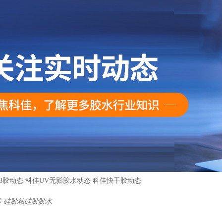
B胶动态
科佳UV无影胶水动态
科佳快干胶动态
-硅胶粘硅胶胶水