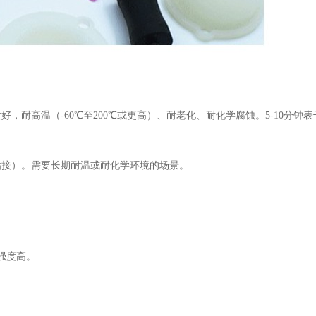
性好，耐高温（
-60
℃至
200
℃或更高）、耐老化、耐化学腐蚀。
5-10
分钟表
粘接）。需要长期耐温或耐化学环境的场景。
强度高。