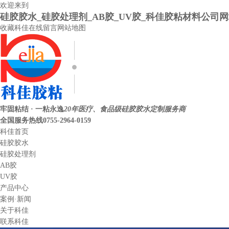
欢迎来到
硅胶胶水_硅胶处理剂_AB胶_UV胶_科佳胶粘材料公司
收藏科佳
在线留言
网站地图
牢固粘结 · 一粘永逸
20年医疗、食品级硅胶胶水定制服务商
全国服务热线
0755-2964-0159
科佳首页
硅胶胶水
硅胶处理剂
AB胶
UV胶
产品中心
案例·新闻
关于科佳
联系科佳