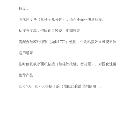
特点：
固化速度快（几秒至几分钟），适合小面积快速粘接。
粘接强度高，但固化后较硬，柔韧性差。
需配合硅胶处理剂（如
KJ-770
）使用，否则粘接效果可能不
适用场景：
临时修复或小面积粘接（如硅胶按键、密封圈）。对固化速
推荐产品：
KJ-1406
、
KJ-460
等快干胶
（需配硅胶处理剂使用）。