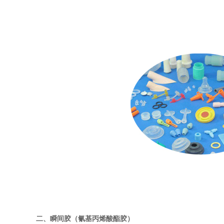
二、
瞬间胶（氰基丙烯酸酯胶）