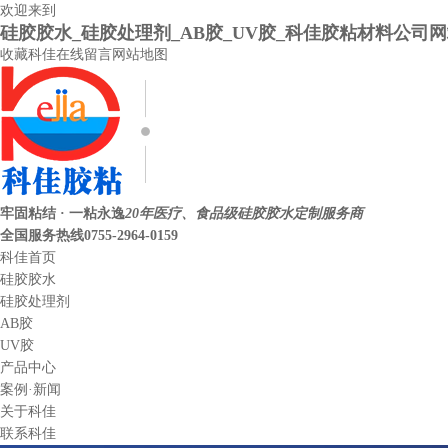
欢迎来到
硅胶胶水_硅胶处理剂_AB胶_UV胶_科佳胶粘材料公司
收藏科佳
在线留言
网站地图
牢固粘结 · 一粘永逸
20年医疗、食品级硅胶胶水定制服务商
全国服务热线
0755-2964-0159
科佳首页
硅胶胶水
硅胶处理剂
AB胶
UV胶
产品中心
案例·新闻
关于科佳
联系科佳