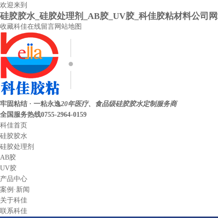
欢迎来到
硅胶胶水_硅胶处理剂_AB胶_UV胶_科佳胶粘材料公司
收藏科佳
在线留言
网站地图
牢固粘结 · 一粘永逸
20年医疗、食品级硅胶胶水定制服务商
全国服务热线
0755-2964-0159
科佳首页
硅胶胶水
硅胶处理剂
AB胶
UV胶
产品中心
案例·新闻
关于科佳
联系科佳