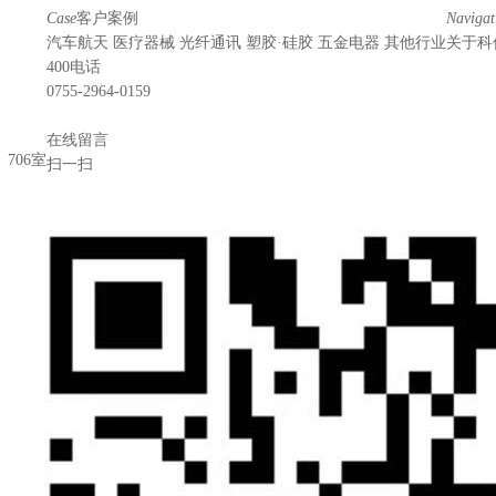
Case
客户案例
Navigat
汽车航天
医疗器械
光纤通讯
塑胶·硅胶
五金电器
其他行业
关于科
400电话
0755-2964-0159
在线留言
706室
扫一扫