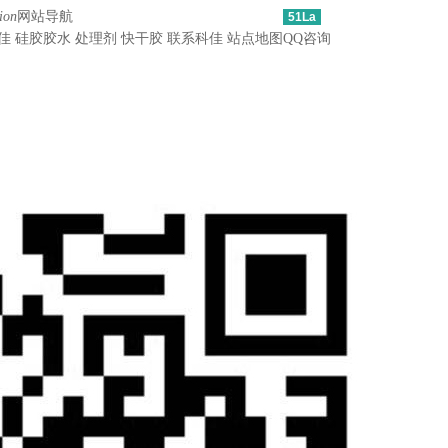
ion
网站导航
51La
佳
硅胶胶水
处理剂
快干胶
联系科佳
站点地图
QQ咨询