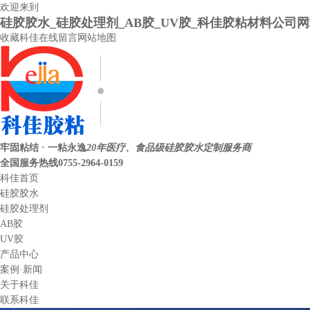
欢迎来到
硅胶胶水_硅胶处理剂_AB胶_UV胶_科佳胶粘材料公司
收藏科佳
在线留言
网站地图
牢固粘结 · 一粘永逸
20年医疗、食品级硅胶胶水定制服务商
全国服务热线
0755-2964-0159
科佳首页
硅胶胶水
硅胶处理剂
AB胶
UV胶
产品中心
案例·新闻
关于科佳
联系科佳