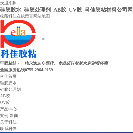
欢迎来到
硅胶胶水_硅胶处理剂_AB胶_UV胶_科佳胶粘材料公司
收藏科佳
在线留言
网站地图
牢固粘结 · 一粘永逸
20年医疗、食品级硅胶胶水定制服务商
全国服务热线
0755-2964-0159
科佳首页
硅胶胶水
硅胶处理剂
AB胶
UV胶
产品中心
案例·新闻
关于科佳
联系科佳