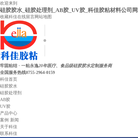
欢迎来到
硅胶胶水_硅胶处理剂_AB胶_UV胶_科佳胶粘材料公司
收藏科佳
在线留言
网站地图
牢固粘结 · 一粘永逸
20年医疗、食品级硅胶胶水定制服务商
全国服务热线
0755-2964-0159
科佳首页
硅胶胶水
硅胶处理剂
AB胶
UV胶
产品中心
案例·新闻
关于科佳
联系科佳