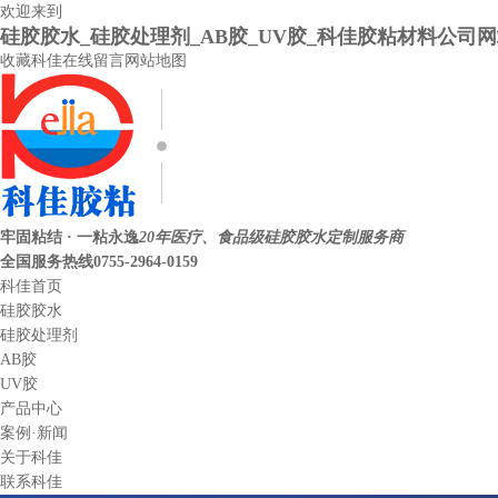
欢迎来到
硅胶胶水_硅胶处理剂_AB胶_UV胶_科佳胶粘材料公司
收藏科佳
在线留言
网站地图
牢固粘结 · 一粘永逸
20年医疗、食品级硅胶胶水定制服务商
全国服务热线
0755-2964-0159
科佳首页
硅胶胶水
硅胶处理剂
AB胶
UV胶
产品中心
案例·新闻
关于科佳
联系科佳