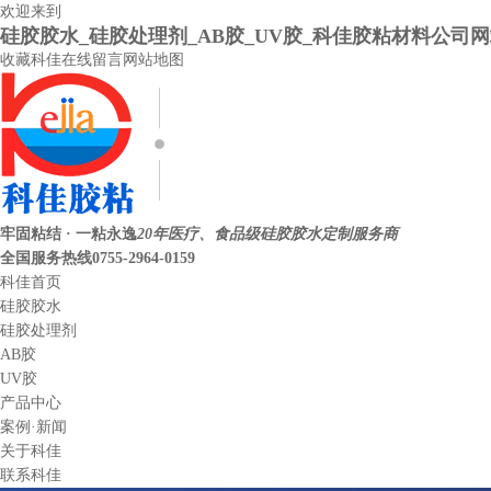
欢迎来到
硅胶胶水_硅胶处理剂_AB胶_UV胶_科佳胶粘材料公司
收藏科佳
在线留言
网站地图
牢固粘结 · 一粘永逸
20年医疗、食品级硅胶胶水定制服务商
全国服务热线
0755-2964-0159
科佳首页
硅胶胶水
硅胶处理剂
AB胶
UV胶
产品中心
案例·新闻
关于科佳
联系科佳