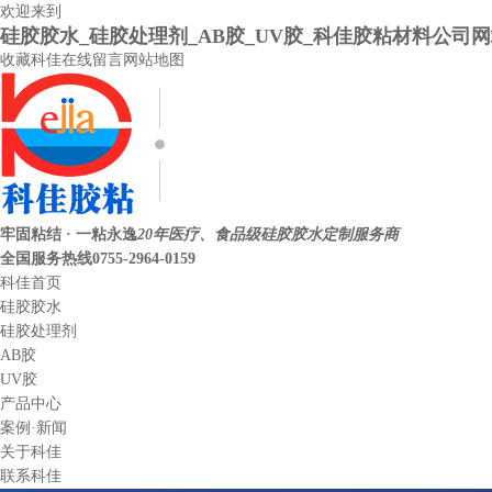
欢迎来到
硅胶胶水_硅胶处理剂_AB胶_UV胶_科佳胶粘材料公司
收藏科佳
在线留言
网站地图
牢固粘结 · 一粘永逸
20年医疗、食品级硅胶胶水定制服务商
全国服务热线
0755-2964-0159
科佳首页
硅胶胶水
硅胶处理剂
AB胶
UV胶
产品中心
案例·新闻
关于科佳
联系科佳