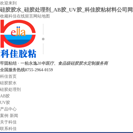
欢迎来到
硅胶胶水_硅胶处理剂_AB胶_UV胶_科佳胶粘材料公司
收藏科佳
在线留言
网站地图
牢固粘结 · 一粘永逸
20年医疗、食品级硅胶胶水定制服务商
全国服务热线
0755-2964-0159
科佳首页
硅胶胶水
硅胶处理剂
AB胶
UV胶
产品中心
案例·新闻
关于科佳
联系科佳