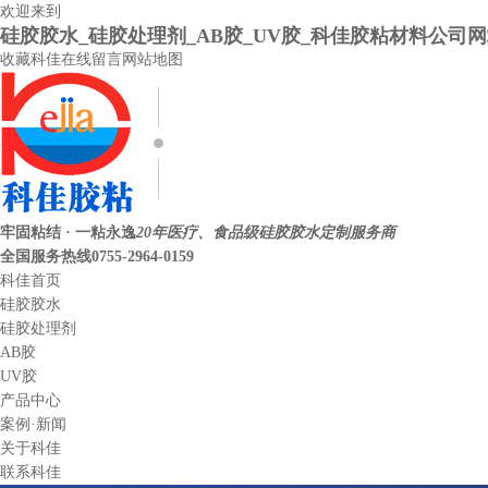
欢迎来到
硅胶胶水_硅胶处理剂_AB胶_UV胶_科佳胶粘材料公司
收藏科佳
在线留言
网站地图
牢固粘结 · 一粘永逸
20年医疗、食品级硅胶胶水定制服务商
全国服务热线
0755-2964-0159
科佳首页
硅胶胶水
硅胶处理剂
AB胶
UV胶
产品中心
案例·新闻
关于科佳
联系科佳