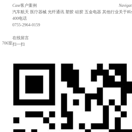
Case
客户案例
Navigat
汽车航天
医疗器械
光纤通讯
塑胶·硅胶
五金电器
其他行业
关于科
400电话
0755-2964-0159
在线留言
706室
扫一扫