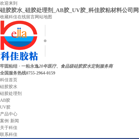
欢迎来到
硅胶胶水_硅胶处理剂_AB胶_UV胶_科佳胶粘材料公司
收藏科佳
在线留言
网站地图
牢固粘结 · 一粘永逸
20年医疗、食品级硅胶胶水定制服务商
全国服务热线
0755-2964-0159
科佳首页
硅胶胶水
硅胶处理剂
AB胶
UV胶
产品中心
案例·新闻
关于科佳
联系科佳