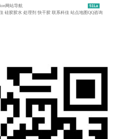
ion
网站导航
51La
佳
硅胶胶水
处理剂
快干胶
联系科佳
站点地图
QQ咨询