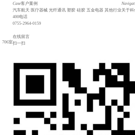
Case
客户案例
Navigat
汽车航天
医疗器械
光纤通讯
塑胶·硅胶
五金电器
其他行业
关于科
400电话
0755-2964-0159
在线留言
706室
扫一扫