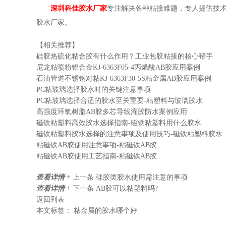
深圳科佳胶水厂家
专注解决各种粘接难题，专人提供技
胶水厂家。
【相关推荐】
硅胶热硫化粘合胶有什么作用？工业包胶粘接的核心帮手
尼龙粘喷粉铝合金KJ-6363F05-4丙烯酸AB胶应用案例
石油管道不锈钢对粘KJ-6363F30-5S粘金属AB胶应用案例
PC粘玻璃选择胶水时的关键注意事项
PC粘玻璃选择合适的胶水至关重要-粘塑料与玻璃胶水
高强度环氧树脂AB胶多芯导线灌胶防水案例应用
磁铁粘塑料高效胶水选择指南-磁铁粘塑料用什么胶水
磁铁粘塑料胶水选择的注意事项及使用技巧-磁铁粘塑料胶水
粘磁铁AB胶使用注意事项-粘磁铁AB胶
粘磁铁AB胶使用工艺指南-粘磁铁AB胶
查看详情 +
上一条
硅胶类胶水使用需注意的事项
查看详情 +
下一条
AB胶可以粘塑料吗?
返回列表
本文标签：
粘金属的胶水哪个好