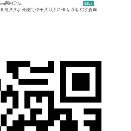
ion
网站导航
51La
佳
硅胶胶水
处理剂
快干胶
联系科佳
站点地图
QQ咨询