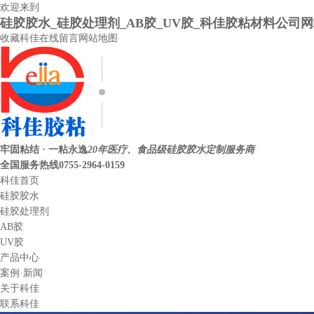
欢迎来到
硅胶胶水_硅胶处理剂_AB胶_UV胶_科佳胶粘材料公司
收藏科佳
在线留言
网站地图
牢固粘结 · 一粘永逸
20年医疗、食品级硅胶胶水定制服务商
全国服务热线
0755-2964-0159
科佳首页
硅胶胶水
硅胶处理剂
AB胶
UV胶
产品中心
案例·新闻
关于科佳
联系科佳