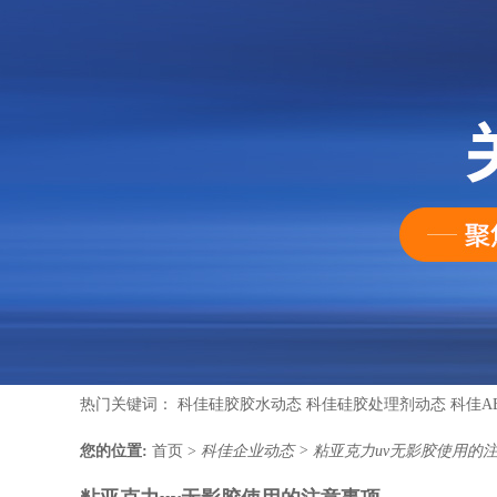
热门关键词：
科佳硅胶胶水动态
科佳硅胶处理剂动态
科佳A
您的位置:
首页
>
科佳企业动态
>
粘亚克力uv无影胶使用的