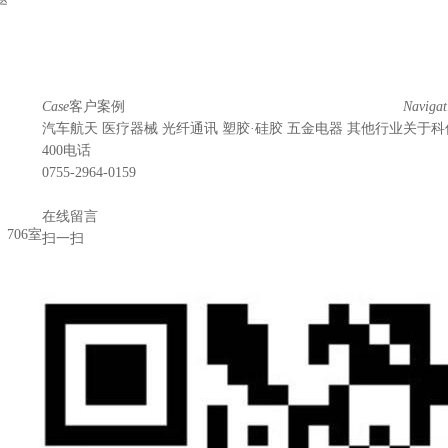
Case
客户案例
Navigat
汽车航天
医疗器械
光纤通讯
塑胶·硅胶
五金电器
其他行业
关于科
400电话
0755-2964-0159
在线留言
706室
扫一扫