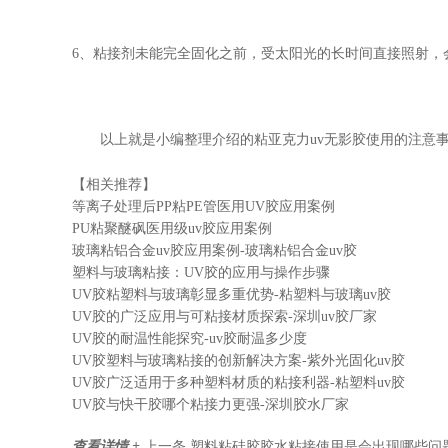
6、粘接剂未能完全固化之前，受太阳光的长时间直接照射，
以上就是小编整理介绍的粘亚克力
uv无影胶使用的注意
【相关推荐】
等离子处理后PP粘PE管医用UV胶应用案例
PU粘聚醚砜医用级uv胶应用案例
玻璃粘铝合金uv胶应用案例-玻璃粘铝合金uv胶
塑料与玻璃粘接：UV胶的应用与操作步骤
UV胶粘塑料与玻璃彰显多重优势-粘塑料与玻璃uv胶
UV胶的广泛应用与可粘接材质探索-深圳uv胶厂家
UV胶的耐温性能探究-uv胶耐温多少度
UV胶塑料与玻璃粘接的创新解决方案-紫外光固化uv胶
UV胶广泛适用于多种塑料材质的粘接利器-粘塑料uv胶
UV胶与快干胶哪个粘接力更强-深圳胶水厂家
查看详情 +
上一条
塑料粘硅胶胶水粘接使用是会出现哪些问