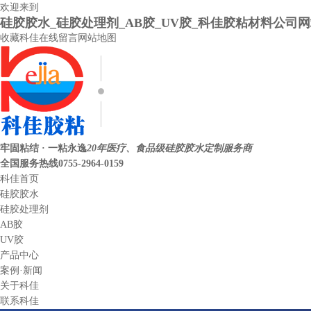
欢迎来到
硅胶胶水_硅胶处理剂_AB胶_UV胶_科佳胶粘材料公司
收藏科佳
在线留言
网站地图
牢固粘结 · 一粘永逸
20年医疗、食品级硅胶胶水定制服务商
全国服务热线
0755-2964-0159
科佳首页
硅胶胶水
硅胶处理剂
AB胶
UV胶
产品中心
案例·新闻
关于科佳
联系科佳