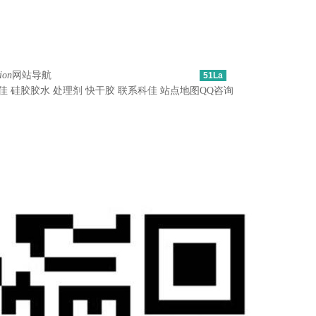
ion
网站导航
51La
佳
硅胶胶水
处理剂
快干胶
联系科佳
站点地图
QQ咨询