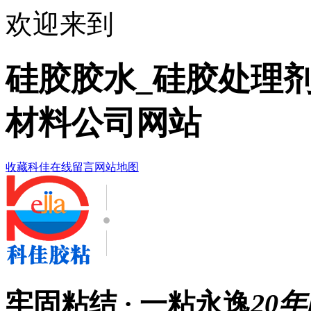
欢迎来到
硅胶胶水_硅胶处理剂
材料公司网站
收藏科佳
在线留言
网站地图
牢固粘结 · 一粘永逸
20