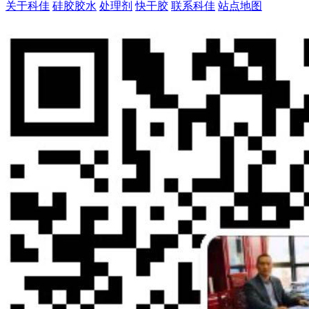
关于科佳
硅胶胶水
处理剂
快干胶
联系科佳
站点地图