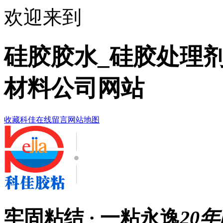
欢迎来到
硅胶胶水_硅胶处理剂
材料公司网站
收藏科佳
在线留言
网站地图
牢固粘结 · 一粘永逸
20