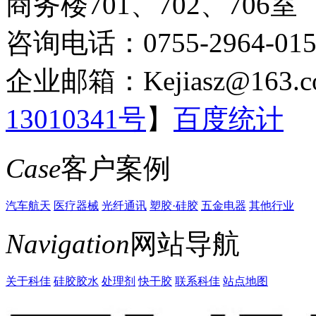
商务楼701、702、706室
咨询电话：0755-2964-015
企业邮箱：Kejiasz@163.c
13010341号
】
百度统计
Case
客户案例
汽车航天
医疗器械
光纤通讯
塑胶·硅胶
五金电器
其他行业
Navigation
网站导航
关于科佳
硅胶胶水
处理剂
快干胶
联系科佳
站点地图