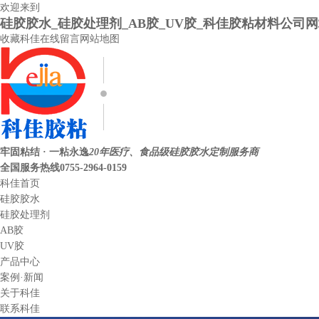
欢迎来到
硅胶胶水_硅胶处理剂_AB胶_UV胶_科佳胶粘材料公司
收藏科佳
在线留言
网站地图
牢固粘结 · 一粘永逸
20年医疗、食品级硅胶胶水定制服务商
全国服务热线
0755-2964-0159
科佳首页
硅胶胶水
硅胶处理剂
AB胶
UV胶
产品中心
案例·新闻
关于科佳
联系科佳