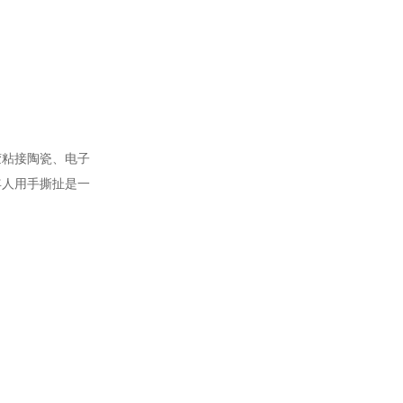
胶粘接陶瓷、电子
年人用手撕扯是一