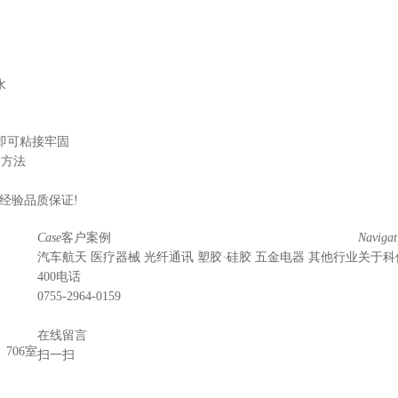
水
即可粘接牢固
用方法
经验品质保证!
Case
客户案例
Navigat
汽车航天
医疗器械
光纤通讯
塑胶·硅胶
五金电器
其他行业
关于科
400电话
0755-2964-0159
在线留言
706室
扫一扫