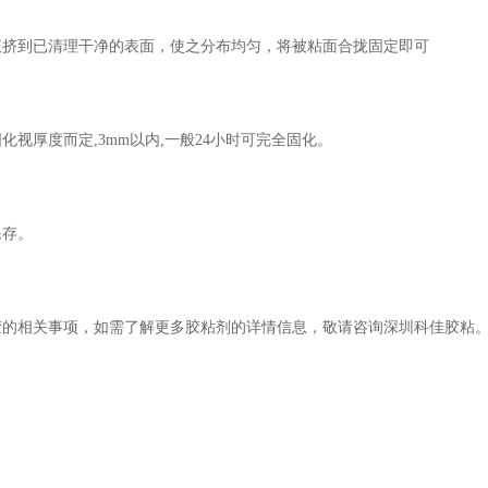
液挤到已清理干净的表面，使之分布均匀，将被粘面合拢固定即可
固化视厚度而定,3mm以内,一般24小时可完全固化。
保存。
胶的相关事项，如需了解更多胶粘剂的详情信息，敬请咨询深圳科佳胶粘