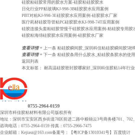
硅胶粘硅胶常用的胶水方案-硅胶粘硅胶胶水
日化行业PP粘玻璃KJ-998-3B硅胶胶水应用案例
PBT对粘KJ-998-3E硅胶胶水应用案例-硅胶胶水厂家
医疗耗材硅胶导管粘PC硅胶胶水KJ-998-74T应用案例
硅胶连接头套粘硅胶管慢干硅胶胶水应用案例-粘硅胶专用胶
硅胶粘海绵硅胶胶水应用案例-硅胶胶水厂家
查看详情 +
上一条
粘硅胶瞬间胶_深圳科佳粘硅胶瞬间胶5秒
查看详情 +
下一条
粘硅胶条用什么胶水_粘硅胶条胶水的使
返回列表
本文标签：
耐高温硅胶密封胶哪家好_深圳科佳胶粘14年行业
0755-2964-0159
深圳市科佳胶粘材料有限公司
版权所有
地址：深圳市宝安区西乡街道78区前进二路中粮锦云3号商务楼701、702、
咨询电话：0755-2964-0159
传真：0755-2966-7475
企业邮箱：Kejiasz@163.com
备案号：【
粤ICP备13010341号
】
百度统计