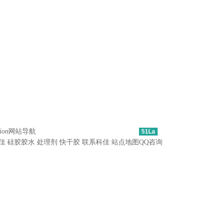
ion
网站导航
51La
佳
硅胶胶水
处理剂
快干胶
联系科佳
站点地图
QQ咨询