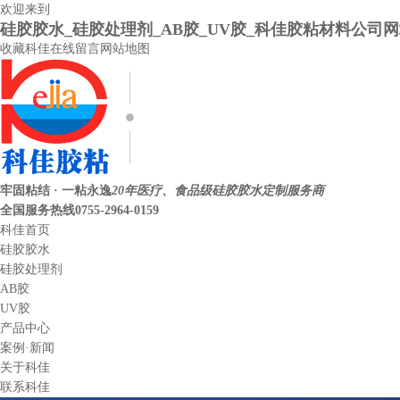
欢迎来到
硅胶胶水_硅胶处理剂_AB胶_UV胶_科佳胶粘材料公司
收藏科佳
在线留言
网站地图
牢固粘结 · 一粘永逸
20年医疗、食品级硅胶胶水定制服务商
全国服务热线
0755-2964-0159
科佳首页
硅胶胶水
硅胶处理剂
AB胶
UV胶
产品中心
案例·新闻
关于科佳
联系科佳