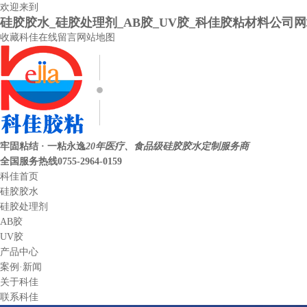
欢迎来到
硅胶胶水_硅胶处理剂_AB胶_UV胶_科佳胶粘材料公司
收藏科佳
在线留言
网站地图
牢固粘结 · 一粘永逸
20年医疗、食品级硅胶胶水定制服务商
全国服务热线
0755-2964-0159
科佳首页
硅胶胶水
硅胶处理剂
AB胶
UV胶
产品中心
案例·新闻
关于科佳
联系科佳