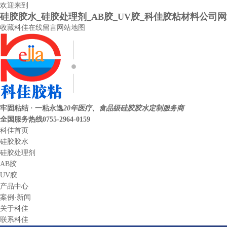
欢迎来到
硅胶胶水_硅胶处理剂_AB胶_UV胶_科佳胶粘材料公司
收藏科佳
在线留言
网站地图
牢固粘结 · 一粘永逸
20年医疗、食品级硅胶胶水定制服务商
全国服务热线
0755-2964-0159
科佳首页
硅胶胶水
硅胶处理剂
AB胶
UV胶
产品中心
案例·新闻
关于科佳
联系科佳