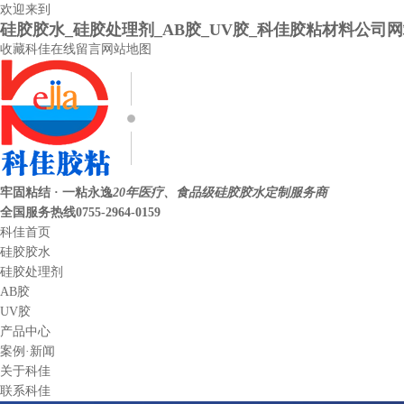
欢迎来到
硅胶胶水_硅胶处理剂_AB胶_UV胶_科佳胶粘材料公司
收藏科佳
在线留言
网站地图
牢固粘结 · 一粘永逸
20年医疗、食品级硅胶胶水定制服务商
全国服务热线
0755-2964-0159
科佳首页
硅胶胶水
硅胶处理剂
AB胶
UV胶
产品中心
案例·新闻
关于科佳
联系科佳