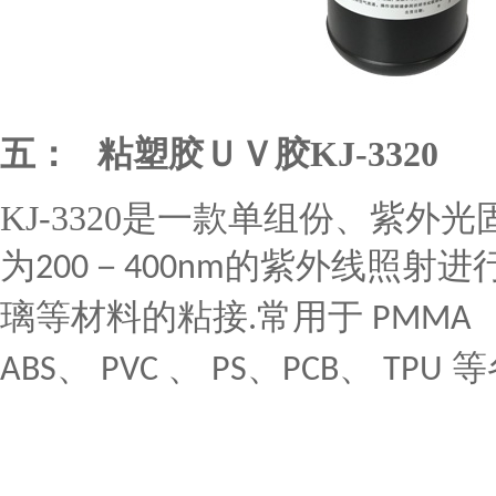
五：
粘塑胶ＵＶ胶
KJ-3320
KJ-3320
是一款单组份、紫外光
为
－
的紫外线照射进
200
400nm
璃等材料的粘接
常用于
.
PMMA
、
、
、
、
等
ABS
PVC
PS
PCB
TPU