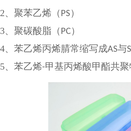
2
、聚苯乙烯（
）
PS
3
、聚碳酸脂（
）
PC
4
、苯乙烯丙烯腈常缩写成
与
AS
5
、苯乙烯
甲基丙烯酸甲酯共聚
-