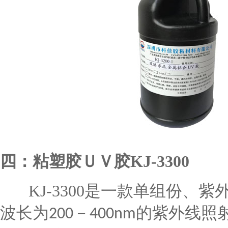
四：粘塑胶ＵＶ胶
KJ-3300
KJ-3300
是一款单组份、紫
波长为
－
的紫外线照
200
400nm