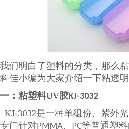
我们明白了塑料的分类，那么粘
科佳小编为大家介绍一下粘透明
一：
粘塑料
UV
胶
KJ-3032
KJ-3032
是一种单组份、紫外光
专门针对
、
等普通塑料
PMMA
PC