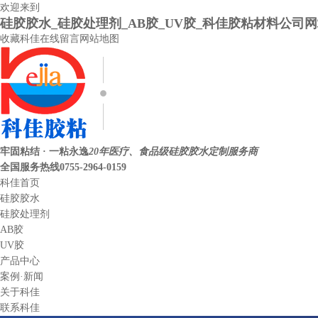
欢迎来到
硅胶胶水_硅胶处理剂_AB胶_UV胶_科佳胶粘材料公司
收藏科佳
在线留言
网站地图
牢固粘结 · 一粘永逸
20年医疗、食品级硅胶胶水定制服务商
全国服务热线
0755-2964-0159
科佳首页
硅胶胶水
硅胶处理剂
AB胶
UV胶
产品中心
案例·新闻
关于科佳
联系科佳