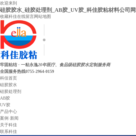
欢迎来到
硅胶胶水_硅胶处理剂_AB胶_UV胶_科佳胶粘材料公司
收藏科佳
在线留言
网站地图
牢固粘结 · 一粘永逸
20年医疗、食品级硅胶胶水定制服务商
全国服务热线
0755-2964-0159
科佳首页
硅胶胶水
硅胶处理剂
AB胶
UV胶
产品中心
案例·新闻
关于科佳
联系科佳