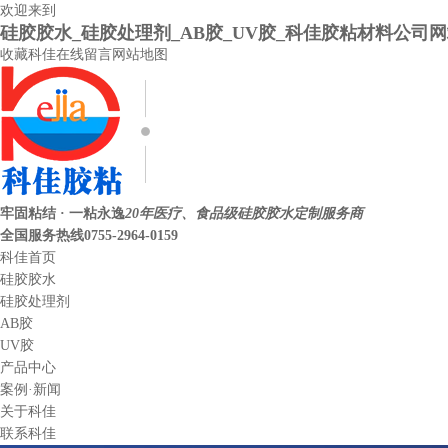
欢迎来到
硅胶胶水_硅胶处理剂_AB胶_UV胶_科佳胶粘材料公司
收藏科佳
在线留言
网站地图
牢固粘结 · 一粘永逸
20年医疗、食品级硅胶胶水定制服务商
全国服务热线
0755-2964-0159
科佳首页
硅胶胶水
硅胶处理剂
AB胶
UV胶
产品中心
案例·新闻
关于科佳
联系科佳