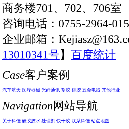
商务楼701、702、706室
咨询电话：0755-2964-015
企业邮箱：Kejiasz@163.c
13010341号
】
百度统计
Case
客户案例
汽车航天
医疗器械
光纤通讯
塑胶·硅胶
五金电器
其他行业
Navigation
网站导航
关于科佳
硅胶胶水
处理剂
快干胶
联系科佳
站点地图