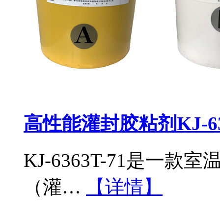
高性能灌封胶粘剂KJ-636
KJ-6363T-71是
（灌…
【详情】