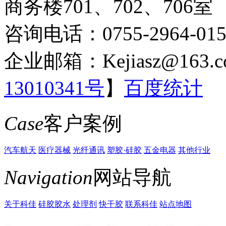
商务楼701、702、706室
咨询电话：0755-2964-015
企业邮箱：Kejiasz@163.c
13010341号
】
百度统计
Case
客户案例
汽车航天
医疗器械
光纤通讯
塑胶·硅胶
五金电器
其他行业
Navigation
网站导航
关于科佳
硅胶胶水
处理剂
快干胶
联系科佳
站点地图