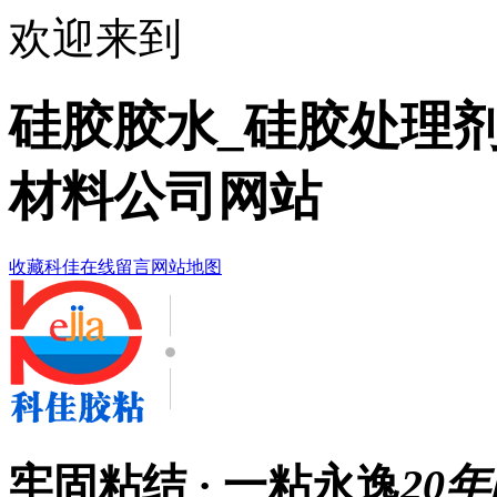
欢迎来到
硅胶胶水_硅胶处理剂
材料公司网站
收藏科佳
在线留言
网站地图
牢固粘结 · 一粘永逸
20