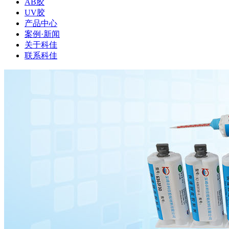
AB胶
UV胶
产品中心
案例·新闻
关于科佳
联系科佳