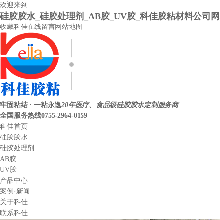
欢迎来到
硅胶胶水_硅胶处理剂_AB胶_UV胶_科佳胶粘材料公司
收藏科佳
在线留言
网站地图
牢固粘结 · 一粘永逸
20年医疗、食品级硅胶胶水定制服务商
全国服务热线
0755-2964-0159
科佳首页
硅胶胶水
硅胶处理剂
AB胶
UV胶
产品中心
案例·新闻
关于科佳
联系科佳