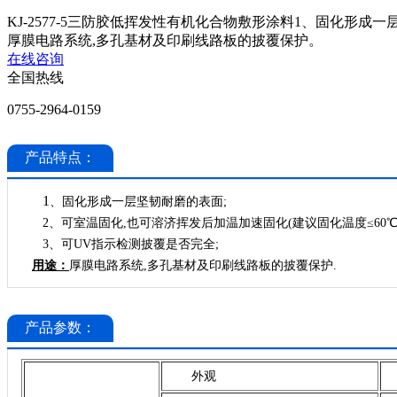
KJ-2577-5三防胶低挥发性有机化合物敷形涂料1、固化形成
厚膜电路系统,多孔基材及印刷线路板的披覆保护。
在线咨询
全国热线
0755-2964-0159
产品特点：
1
、
固化形成一层坚韧耐磨的表面
;
2、
可室温固化
,也可溶济挥发后加温加速固化(建议固化温度≤60℃)
3、
可
UV指示检测披覆是否完全;
用途：
厚膜电路系统
,多孔基材及印刷线路板的披覆保护.
产品参数：
外观