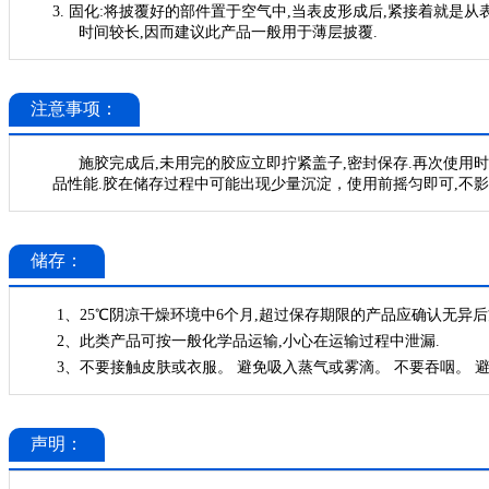
3.
固化
:将披覆好的部件置于空气中,当表皮形成后,紧接着就是从表面
时间较长,因而建议此产品一般用于薄层披覆.
注意事项：
施胶完成后
,未用完的胶应立即拧紧盖子,密封保存.再次使用
品性能.胶在储存过程中可能出现少量沉淀，使用前摇匀即可,不
储存：
1、25℃阴凉干燥环境中6个月,超过保存期限的产品应确认无异后
2、此类产品可按一般化学品运输,小心在运输过程中泄漏.
3、不要接触皮肤或衣服。 避免吸入蒸气或雾滴。 不要吞咽。 
声明：