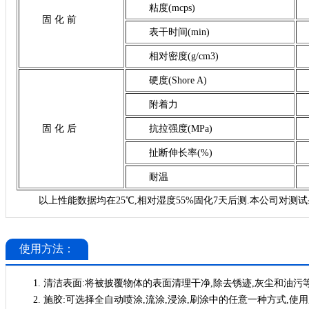
粘度
(mcps)
固
化 前
表干时间
(min)
相对密度
(g/cm3)
硬度
(Shore A)
附着力
固
化 后
抗拉强度
(MPa)
扯断伸长率
(%)
耐温
以上性能数据均在
25℃,相对湿度55%固化7天后测.本公司
使用方法：
1.
清洁表面
:将被披覆物体的表面清理干净,除去锈迹,灰尘和油污等
2.
施胶
:可选择全自动喷涂,流涂,浸涂,刷涂中的任意一种方式,使