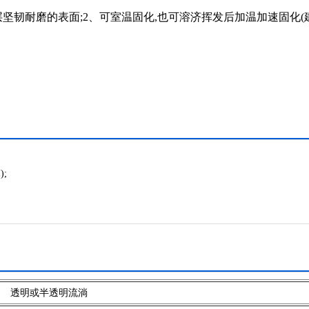
一层坚韧耐磨的表面;2、可室温固化,也可溶济挥发后加温加速固化(建
;
透明或半透明流淌