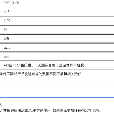
9
00~
11
00
≤
15
1.00
90
0级
≥2.5
≥50
-40
至
+120
摄氏度
。
7天测试合格，过波峰焊不脱胶
对测试条件不同或产品改进造成的数据不同不承担相关责任
.
.
用之前做好应用测试,以更方便使用.
如果喷涂要加稀释剂
20%-50%。