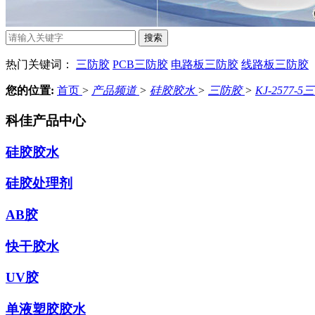
热门关键词：
三防胶
PCB三防胶
电路板三防胶
线路板三防胶
您的位置:
首页
>
产品频道
>
硅胶胶水
>
三防胶
>
KJ-257
科佳产品中心
硅胶胶水
硅胶处理剂
AB胶
快干胶水
UV胶
单液塑胶胶水