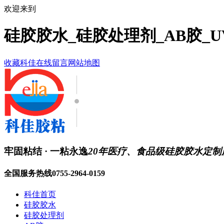
欢迎来到
硅胶胶水_硅胶处理剂_AB胶_
收藏科佳
在线留言
网站地图
牢固粘结 · 一粘永逸
20年医疗、食品级硅胶胶水定制
全国服务热线
0755-2964-0159
科佳首页
硅胶胶水
硅胶处理剂