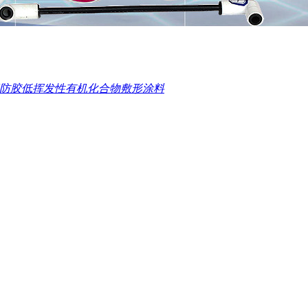
7-5三防胶低挥发性有机化合物敷形涂料