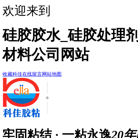
欢迎来到
硅胶胶水_硅胶处理剂
材料公司网站
收藏科佳
在线留言
网站地图
牢固粘结 · 一粘永逸
20