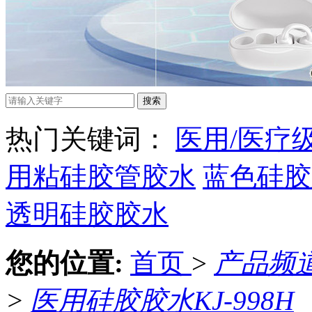
热门关键词：
医用/医疗
用粘硅胶管胶水
蓝色硅胶
透明硅胶胶水
您的位置:
首页
>
产品频
>
医用硅胶胶水KJ-998H