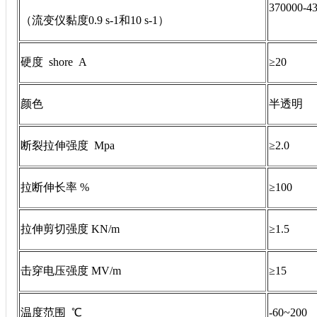
370000-4
（流变仪黏度
0.9 s-1和10 s-1）
硬度
shore
A
≥20
颜色
半
透明
断裂
拉伸强度
Mpa
≥
2.0
拉断伸长率
%
≥100
拉伸剪切强度
KN/m
≥1.5
击穿电压强度
MV/m
≥15
温度范围
℃
-60
~
200