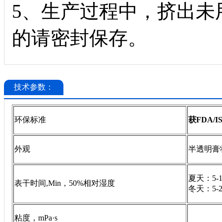
5、生产过程中，挤出未
的请密封保存。
技术参数：
环保标准
获
FDA
/I
外观
半透明膏
夏天
：
5-
表干时间
,Min，50%相对湿度
冬天
：
5-
粘度，
mPa·s